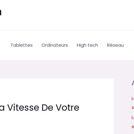
h
Tablettes
Ordinateurs
High tech
Réseau
L
 Vitesse De Votre
s