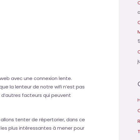
Q
5
C
j
le web avec une connexion lente.
ue la lenteur de notre wifi n’est pas
té d’autres facteurs qui peuvent
llons tenter de répertorier, dans ce
et les plus intéressantes à mener pour