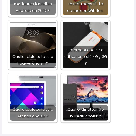
meilleures tablettes
réseau sans fil : La
Android en 2022 ?
connexion WiFi, les…
Comment choisir et
Quelle tablette tactile
utiliser une clé 4G / 3G
Huawei choisir ?
?
Quelle tablette tactile
Quel ordinateur de
Archos choisir ?
bureau choisir ?