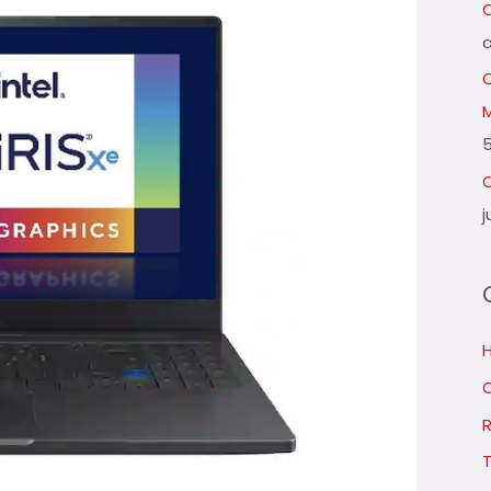
Q
5
C
j