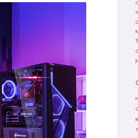
Q
5
C
j