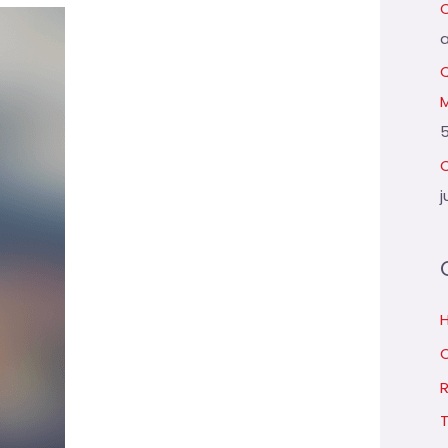
Q
5
C
j