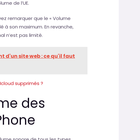
lume de l’UE.
vez remarquer que le « Volume
glé à son maximum. En revanche,
l n’est pas limité.
 d'un site web : ce qu'il faut
Icloud supprimés ?
ume des
iPhone
volume sonore de tous les types