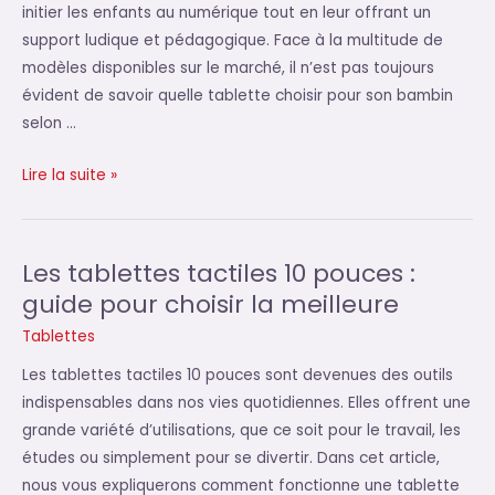
Microsoft
initier les enfants au numérique tout en leur offrant un
Surface
support ludique et pédagogique. Face à la multitude de
Go
modèles disponibles sur le marché, il n’est pas toujours
3
évident de savoir quelle tablette choisir pour son bambin
vs
selon …
Panasonic
Toughbook
Choisir
Lire la suite »
G2
la
tablette
éducative
Les tablettes tactiles 10 pouces :
idéale
guide pour choisir la meilleure
pour
Tablettes
votre
enfant
Les tablettes tactiles 10 pouces sont devenues des outils
indispensables dans nos vies quotidiennes. Elles offrent une
grande variété d’utilisations, que ce soit pour le travail, les
études ou simplement pour se divertir. Dans cet article,
nous vous expliquerons comment fonctionne une tablette