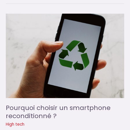
tactile
Archos
choisir
?
Pourquoi choisir un smartphone
reconditionné ?
High tech