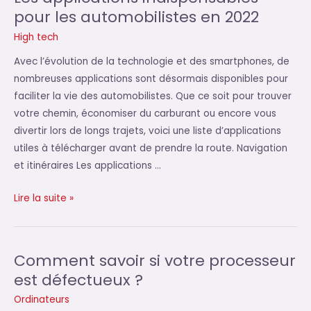
d’un
pour les automobilistes en 2022
site
High tech
web
:
Avec l’évolution de la technologie et des smartphones, de
ce
nombreuses applications sont désormais disponibles pour
qu’il
faciliter la vie des automobilistes. Que ce soit pour trouver
faut
votre chemin, économiser du carburant ou encore vous
savoir
divertir lors de longs trajets, voici une liste d’applications
utiles à télécharger avant de prendre la route. Navigation
et itinéraires Les applications …
Les
Lire la suite »
applications
indispensables
pour
Comment savoir si votre processeur
les
est défectueux ?
automobilistes
Ordinateurs
en