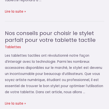
tablette répondra à …
La
Lire la suite »
Huawei
M5
Lite,
Nos conseils pour choisir le stylet
la
parfait pour votre tablette tactile
tablette
Tablettes
tactile
qui
Les tablettes tactiles ont révolutionné notre façon
révolutionne
d’interagir avec la technologie. Parmi les nombreux
l’expérience
accessoires disponibles sur le marché, le stylet est devenu
Android
un incontournable pour beaucoup d’utilisateurs. Que vous
soyez artiste numérique, étudiant ou professionnel, il est
essentiel de trouver le bon stylet pour optimiser l’utilisation
de votre tablette. Dans cet article, nous allons …
Nos
Lire la suite »