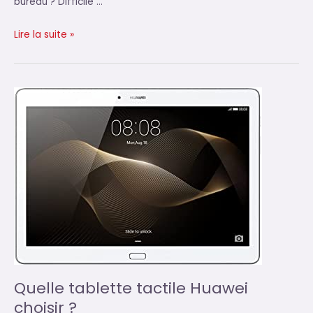
bureau ? Difficile …
Quel
Lire la suite »
ordinateur
de
bureau
choisir ?
Quelle tablette tactile Huawei
choisir ?