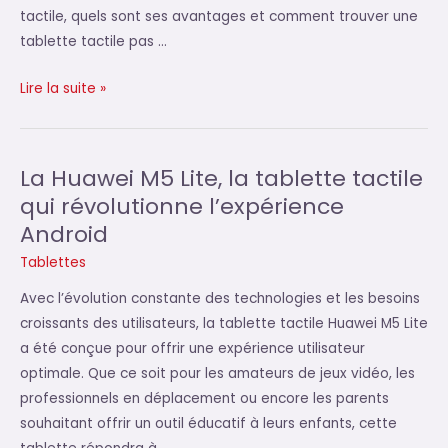
tactile, quels sont ses avantages et comment trouver une
tablette tactile pas …
Les
Lire la suite »
tablettes
tactiles
10
La Huawei M5 Lite, la tablette tactile
pouces
qui révolutionne l’expérience
:
Android
guide
Tablettes
pour
choisir
Avec l’évolution constante des technologies et les besoins
la
croissants des utilisateurs, la tablette tactile Huawei M5 Lite
meilleure
a été conçue pour offrir une expérience utilisateur
optimale. Que ce soit pour les amateurs de jeux vidéo, les
professionnels en déplacement ou encore les parents
souhaitant offrir un outil éducatif à leurs enfants, cette