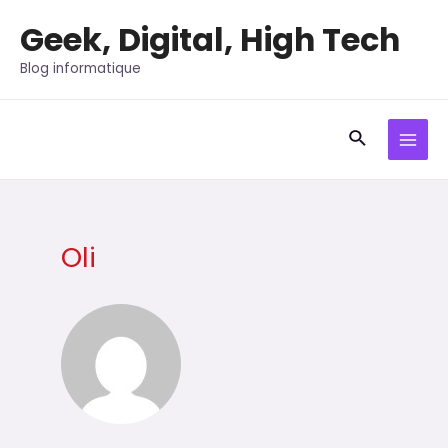
Aller
Geek, Digital, High Tech
au
contenu
Blog informatique
Recherche
MAI
MEN
Oli