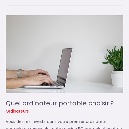
accéder
à
Internet
grâce
au
Kit
CPL
?
Quel ordinateur portable choisir ?
Ordinateurs
Vous désirez investir dans votre premier ordinateur
portable ou renouveler votre ancien PC portable à bout de