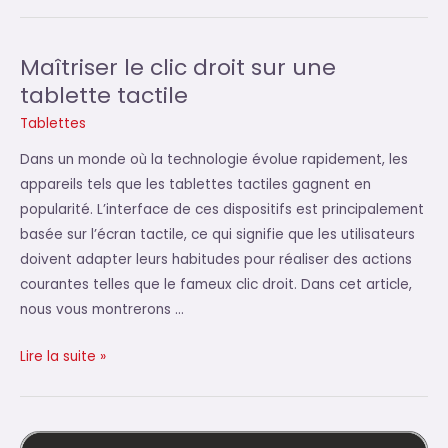
conseils
pour
choisir
Maîtriser le clic droit sur une
le
tablette tactile
stylet
Tablettes
parfait
pour
Dans un monde où la technologie évolue rapidement, les
votre
appareils tels que les tablettes tactiles gagnent en
tablette
popularité. L’interface de ces dispositifs est principalement
tactile
basée sur l’écran tactile, ce qui signifie que les utilisateurs
doivent adapter leurs habitudes pour réaliser des actions
courantes telles que le fameux clic droit. Dans cet article,
nous vous montrerons …
Maîtriser
Lire la suite »
le
clic
droit