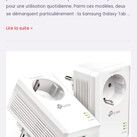
pour une utilisation quotidienne. Parmi ces modèles, deux
se démarquent particulièrement : la Samsung Galaxy Tab …
Les
Lire la suite »
performances
et
l’autonomie
des
tablettes
Samsung